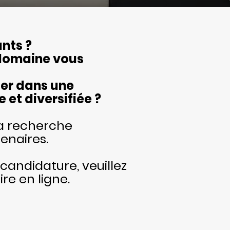
ants ?
 domaine vous
er dans une
et diversifiée ?
la recherche
enaires.
candidature, veuillez
re en ligne.