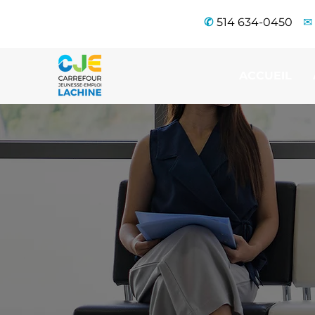
✆
514 634-0450
✉
ACCUEIL