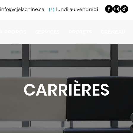
info@cjelachine.ca
lundi au vendredi
【┘】
À PROPOS
SERVICES
PROJETS
CRÉNEAU
CARRIÈRES