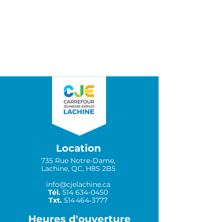
Location
735 Rue Notre-Dame,
Lachine, QC, H8S 2B5
info@cjelachine.ca
Tél.
514 634-0450
Txt.
514 464‑3777
Heures d'ouverture