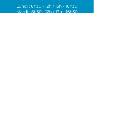
Lundi : 8h30 - 12h / 13h - 16h30
Mardi : 8h30 - 12h / 13h - 16h30
Mercredi : 8h30 - 12h / 13h - 16h30
Jeudi : 8h30 - 12h / 13h - 16h30
Vendredi : Sur rendez-vous
Samedi : Fermé
Dimanche : Fermé
Consultez notre politique de
confidentialité et de protection
des renseignements personnels.
Nathalie Viel - Responsable de la protection
des renseignements personnels (PRP)
Contactez-nous