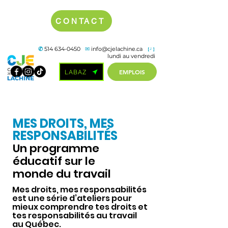
CONTACT
✆
514 634-0450
✉
info@cjelachine.ca
【┘】
lundi au vendredi
EMPLOIS
LABAZ
MES DROITS, MES
RESPONSABILITÉS
Un programme
éducatif sur le
monde du travail
Mes droits, mes responsabilités
est une série d’ateliers pour
mieux comprendre tes droits et
tes responsabilités au travail
au Québec.