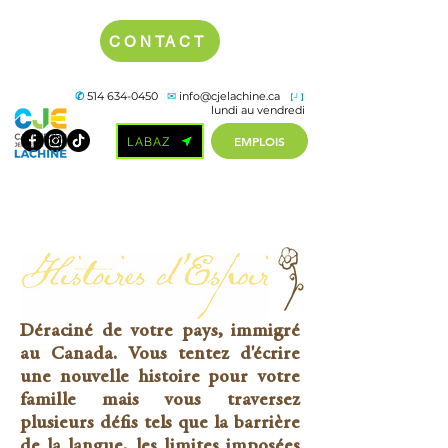
CONTACT
✆
514 634-0450
✉
info@cjelachine.ca
【┘】
lundi au vendredi
EMPLOIS
LABAZ
Déraciné de votre pays, immigré
au Canada. Vous tentez d'écrire
une nouvelle histoire pour votre
famille mais vous traversez
plusieurs défis tels que la barrière
de la langue, les limites imposées