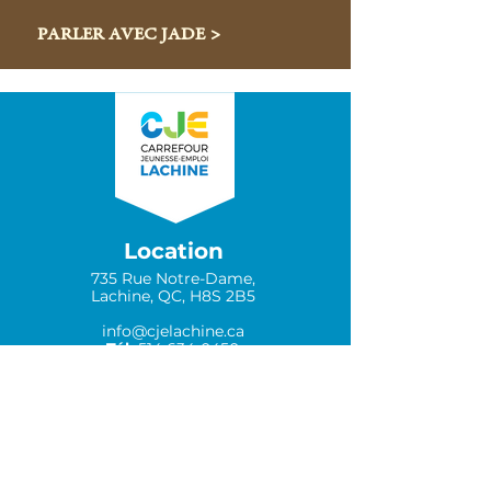
PARLER AVEC JADE >
Location
735 Rue Notre-Dame,
Lachine, QC, H8S 2B5
info@cjelachine.ca
Tél.
514 634-0450
Txt.
514 464‑3777
Heures d'ouverture
Lundi : 8h30 - 12h / 13h - 16h30
Mardi : 8h30 - 12h / 13h - 16h30
Mercredi : 8h30 - 12h / 13h - 16h30